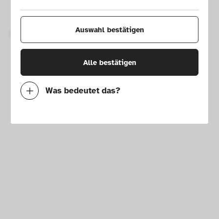
Impressum
Presse
Hausordnung
Newsletter
Auswahl bestätigen
Copyright © 2026 Die Neue Sammlung – The Design Museum. 
Alle Rechte vorbehalten.
Alle bestätigen
Was bedeutet das?
Notwendig
Mit diesen Cookies können wir durch 
Tracken von Nutzerverhalten auf dieser 
Website die Funktionalität der Seite 
verbessern. In einigen Fällen wird durch die 
Cookies die Geschwindigkeit erhöht, mit der 
wir deine Anfrage bearbeiten können. 
Außerdem können deine ausgewählten 