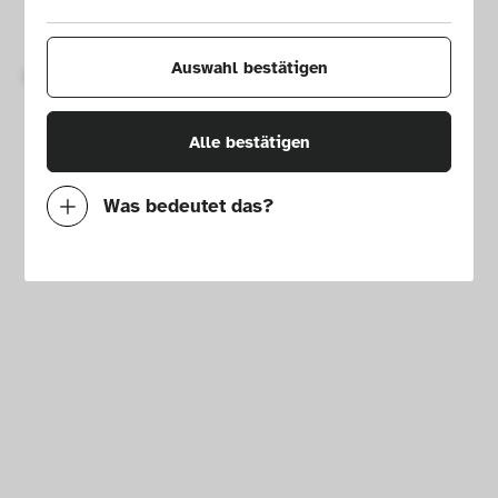
Impressum
Presse
Hausordnung
Newsletter
Auswahl bestätigen
Copyright © 2026 Die Neue Sammlung – The Design Museum. 
Alle Rechte vorbehalten.
Alle bestätigen
Was bedeutet das?
Notwendig
Mit diesen Cookies können wir durch 
Tracken von Nutzerverhalten auf dieser 
Website die Funktionalität der Seite 
verbessern. In einigen Fällen wird durch die 
Cookies die Geschwindigkeit erhöht, mit der 
wir deine Anfrage bearbeiten können. 
Außerdem können deine ausgewählten 