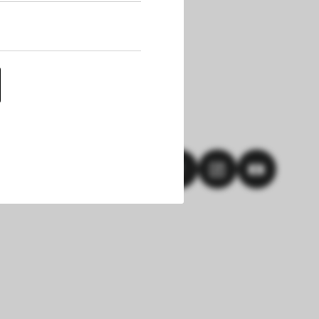
uf dieser Website 
h die Cookies die 
nen. Außerdem 
chert werden. Das 
hlungen und einem 