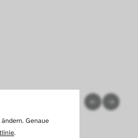
n ändern. Genaue 
linie
.