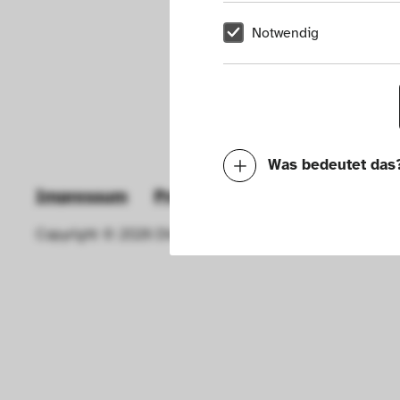
Notwendig
Was bedeutet das
Impressum
Presse
Hausordnung
New
Notwendig
Copyright © 2026 Die Neue Sammlung – The Design Muse
Mit diesen Cookies k
die Funktionalität de
Geschwindigkeit erh
können deine ausgew
Deaktivieren dieser