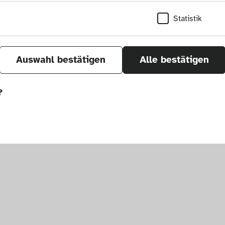
Statistik
Auswahl bestätigen
Alle bestätigen
?
sletter
um. Alle Rechte vorbehalten.
önnen wir durch Tracken von Nutzerverhalten a
r Seite verbessern. In einigen Fällen wird durc
öht, mit der wir deine Anfrage bearbeiten kön
ählten Einstellungen auf unserer Seite gespei
 Cookies kann zu schlecht ausgewählten Empfe