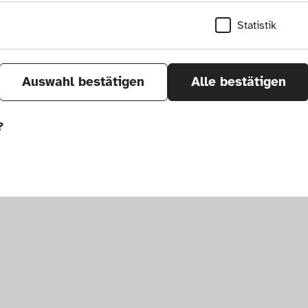
Statistik
Auswahl bestätigen
Alle bestätigen
?
sletter
um. Alle Rechte vorbehalten.
önnen wir durch Tracken von Nutzerverhalten a
r Seite verbessern. In einigen Fällen wird durc
öht, mit der wir deine Anfrage bearbeiten kön
ählten Einstellungen auf unserer Seite gespei
 Cookies kann zu schlecht ausgewählten Empfe