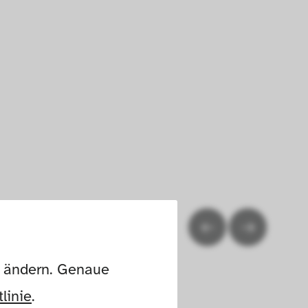
n ändern. Genaue 
linie
.