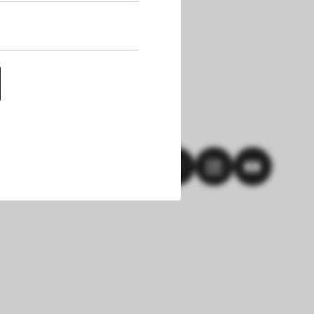
uf dieser Website 
h die Cookies die 
nen. Außerdem 
chert werden. Das 
hlungen und einem 