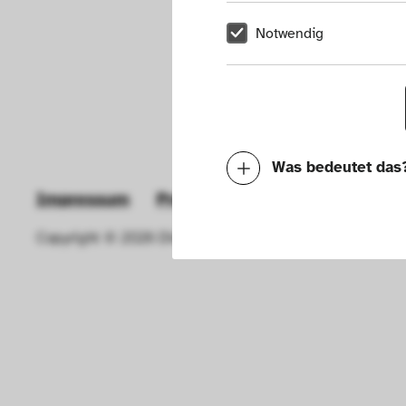
Notwendig
Was bedeutet das
Impressum
Presse
Hausordnung
New
Notwendig
Copyright © 2026 Die Neue Sammlung – The Design Muse
Mit diesen Cookies k
die Funktionalität de
Geschwindigkeit erh
können deine ausgew
Deaktivieren dieser