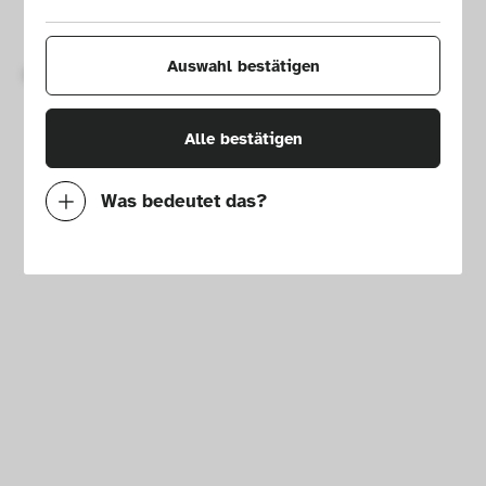
Impressum
Presse
Hausordnung
Newsletter
Auswahl bestätigen
Copyright © 2026 Die Neue Sammlung – The Design Museum. 
Alle Rechte vorbehalten.
Alle bestätigen
Was bedeutet das?
Notwendig
Mit diesen Cookies können wir durch 
Tracken von Nutzerverhalten auf dieser 
Website die Funktionalität der Seite 
verbessern. In einigen Fällen wird durch die 
Cookies die Geschwindigkeit erhöht, mit der 
wir deine Anfrage bearbeiten können. 
Außerdem können deine ausgewählten 