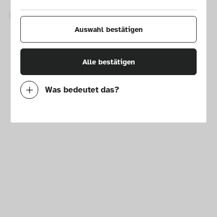
Copyright © 2026 Die Neue Sammlung – The Design Museum. 
Alle Rechte vorbehalten.
Auswahl bestätigen
Alle bestätigen
Was bedeutet das?
Notwendig
Mit diesen Cookies können wir durch 
Tracken von Nutzerverhalten auf dieser 
Website die Funktionalität der Seite 
verbessern. In einigen Fällen wird durch die 
Cookies die Geschwindigkeit erhöht, mit der 
wir deine Anfrage bearbeiten können. 
Außerdem können deine ausgewählten 