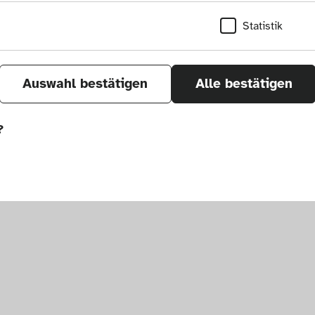
Statistik
Auswahl bestätigen
Alle bestätigen
?
sletter
um. Alle Rechte vorbehalten.
önnen wir durch Tracken von Nutzerverhalten a
r Seite verbessern. In einigen Fällen wird durc
öht, mit der wir deine Anfrage bearbeiten kön
ählten Einstellungen auf unserer Seite gespei
 Cookies kann zu schlecht ausgewählten Empfe