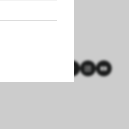
uf dieser Website 
h die Cookies die 
nen. Außerdem 
chert werden. Das 
hlungen und einem 