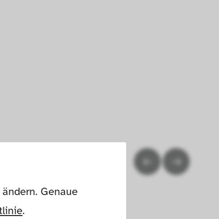
n ändern. Genaue 
linie
.