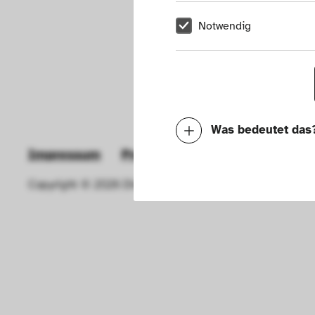
Notwendig
Was bedeutet das
Impressum
Presse
Hausordnung
New
Notwendig
Copyright © 2026 Die Neue Sammlung – The Design Muse
Mit diesen Cookies k
die Funktionalität de
Geschwindigkeit erh
können deine ausgew
Deaktivieren dieser