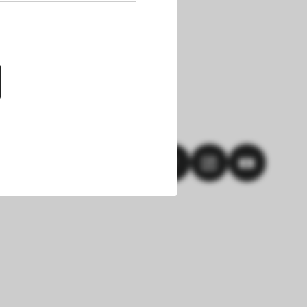
uf dieser Website 
h die Cookies die 
nen. Außerdem 
chert werden. Das 
hlungen und einem 