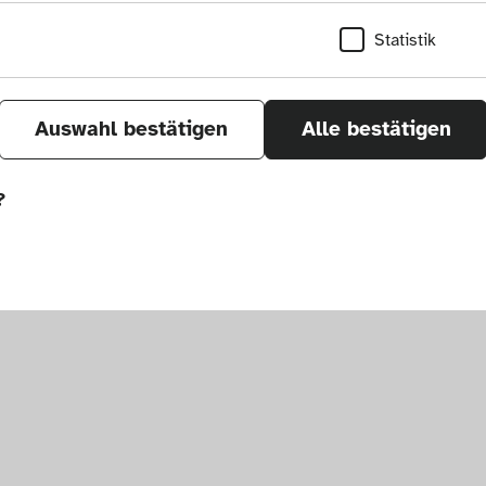
Statistik
Auswahl bestätigen
Alle bestätigen
?
sletter
um. Alle Rechte vorbehalten.
önnen wir durch Tracken von Nutzerverhalten a
r Seite verbessern. In einigen Fällen wird durc
öht, mit der wir deine Anfrage bearbeiten kön
ählten Einstellungen auf unserer Seite gespei
 Cookies kann zu schlecht ausgewählten Empfe