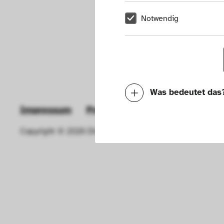
Notwendig
Was bedeutet das
Impressum
Presse
Hausordnung
New
Notwendig
Copyright © 2026 Die Neue Sammlung – The Design Muse
Mit diesen Cookies k
die Funktionalität de
Geschwindigkeit erh
können deine ausgew
Deaktivieren dieser