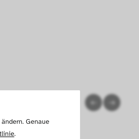
n ändern. Genaue 
linie
.