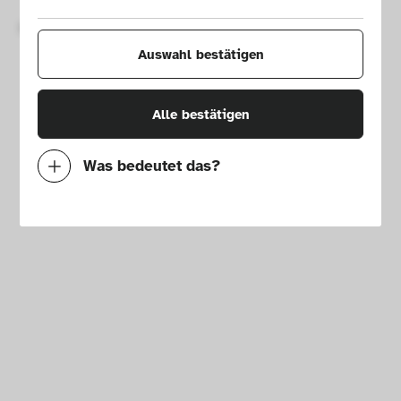
Copyright © 2026 Die Neue Sammlung – The Design Museum. 
Alle Rechte vorbehalten.
Auswahl bestätigen
Alle bestätigen
Was bedeutet das?
Notwendig
Mit diesen Cookies können wir durch 
Tracken von Nutzerverhalten auf dieser 
Website die Funktionalität der Seite 
verbessern. In einigen Fällen wird durch die 
Cookies die Geschwindigkeit erhöht, mit der 
wir deine Anfrage bearbeiten können. 
Außerdem können deine ausgewählten 