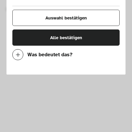
Copyright © 2026 Die Neue Sammlung – The Design Museum. 
Alle Rechte vorbehalten.
Auswahl bestätigen
Alle bestätigen
Was bedeutet das?
Notwendig
Mit diesen Cookies können wir durch 
Tracken von Nutzerverhalten auf dieser 
Website die Funktionalität der Seite 
verbessern. In einigen Fällen wird durch die 
Cookies die Geschwindigkeit erhöht, mit der 
wir deine Anfrage bearbeiten können. 
Außerdem können deine ausgewählten 