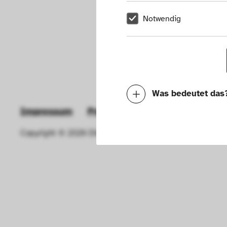
Notwendig
Was bedeutet das
Impressum
Presse
Hausordnung
New
Notwendig
Copyright © 2026 Die Neue Sammlung – The Design Muse
Mit diesen Cookies k
die Funktionalität de
Geschwindigkeit erh
können deine ausgew
Deaktivieren dieser