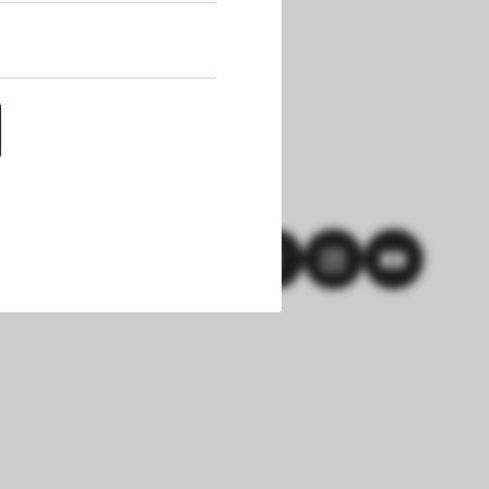
uf dieser Website 
h die Cookies die 
nen. Außerdem 
chert werden. Das 
hlungen und einem 