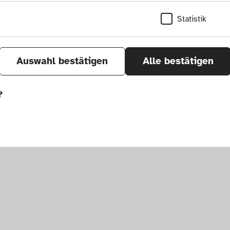
Statistik
Auswahl bestätigen
Alle bestätigen
?
sletter
um. Alle Rechte vorbehalten.
önnen wir durch Tracken von Nutzerverhalten a
r Seite verbessern. In einigen Fällen wird durc
öht, mit der wir deine Anfrage bearbeiten kön
ählten Einstellungen auf unserer Seite gespei
 Cookies kann zu schlecht ausgewählten Empfe