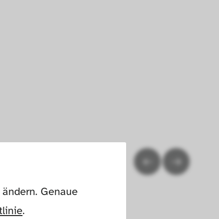
n ändern. Genaue 
linie
.