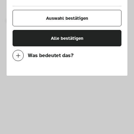
Impressum
Presse
Hausordnung
Newsletter
Auswahl bestätigen
Copyright © 2026 Die Neue Sammlung – The Design Museum. 
Alle Rechte vorbehalten.
Alle bestätigen
Was bedeutet das?
Notwendig
Mit diesen Cookies können wir durch 
Tracken von Nutzerverhalten auf dieser 
Website die Funktionalität der Seite 
verbessern. In einigen Fällen wird durch die 
Cookies die Geschwindigkeit erhöht, mit der 
wir deine Anfrage bearbeiten können. 
Außerdem können deine ausgewählten 