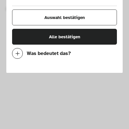
Copyright © 2026 Die Neue Sammlung – The Design Museum. 
Alle Rechte vorbehalten.
Auswahl bestätigen
Alle bestätigen
Was bedeutet das?
Notwendig
Mit diesen Cookies können wir durch 
Tracken von Nutzerverhalten auf dieser 
Website die Funktionalität der Seite 
verbessern. In einigen Fällen wird durch die 
Cookies die Geschwindigkeit erhöht, mit der 
wir deine Anfrage bearbeiten können. 
Außerdem können deine ausgewählten 