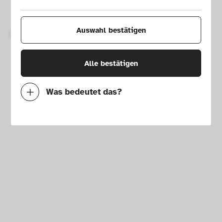
Impressum
Presse
Hausordnung
Newsletter
Auswahl bestätigen
Copyright © 2026 Die Neue Sammlung – The Design Museum. 
Alle Rechte vorbehalten.
Alle bestätigen
Was bedeutet das?
Notwendig
Mit diesen Cookies können wir durch 
Tracken von Nutzerverhalten auf dieser 
Website die Funktionalität der Seite 
verbessern. In einigen Fällen wird durch die 
Cookies die Geschwindigkeit erhöht, mit der 
wir deine Anfrage bearbeiten können. 
Außerdem können deine ausgewählten 