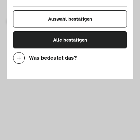
Impressum
Presse
Hausordnung
Newsletter
Auswahl bestätigen
Copyright © 2026 Die Neue Sammlung – The Design Museum. 
Alle Rechte vorbehalten.
Alle bestätigen
Was bedeutet das?
Notwendig
Mit diesen Cookies können wir durch 
Tracken von Nutzerverhalten auf dieser 
Website die Funktionalität der Seite 
verbessern. In einigen Fällen wird durch die 
Cookies die Geschwindigkeit erhöht, mit der 
wir deine Anfrage bearbeiten können. 
Außerdem können deine ausgewählten 