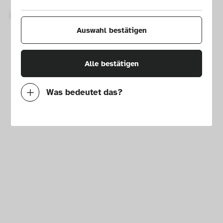
Copyright © 2026 Die Neue Sammlung – The Design Museum. 
Alle Rechte vorbehalten.
Auswahl bestätigen
Alle bestätigen
Was bedeutet das?
Notwendig
Mit diesen Cookies können wir durch 
Tracken von Nutzerverhalten auf dieser 
Website die Funktionalität der Seite 
verbessern. In einigen Fällen wird durch die 
Cookies die Geschwindigkeit erhöht, mit der 
wir deine Anfrage bearbeiten können. 
Außerdem können deine ausgewählten 