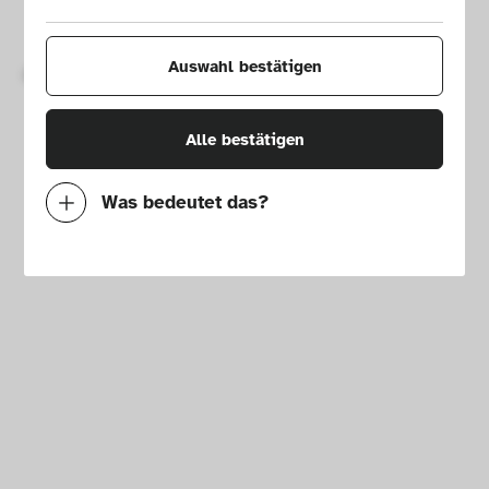
Impressum
Presse
Hausordnung
Newsletter
Auswahl bestätigen
Copyright © 2026 Die Neue Sammlung – The Design Museum. 
Alle Rechte vorbehalten.
Alle bestätigen
Was bedeutet das?
Notwendig
Mit diesen Cookies können wir durch 
Tracken von Nutzerverhalten auf dieser 
Website die Funktionalität der Seite 
verbessern. In einigen Fällen wird durch die 
Cookies die Geschwindigkeit erhöht, mit der 
wir deine Anfrage bearbeiten können. 
Außerdem können deine ausgewählten 