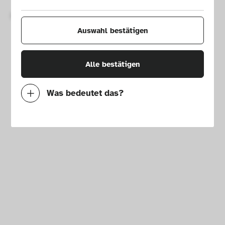
Copyright © 2026 Die Neue Sammlung – The Design Museum. 
Alle Rechte vorbehalten.
Auswahl bestätigen
Alle bestätigen
Was bedeutet das?
Notwendig
Mit diesen Cookies können wir durch 
Tracken von Nutzerverhalten auf dieser 
Website die Funktionalität der Seite 
verbessern. In einigen Fällen wird durch die 
Cookies die Geschwindigkeit erhöht, mit der 
wir deine Anfrage bearbeiten können. 
Außerdem können deine ausgewählten 