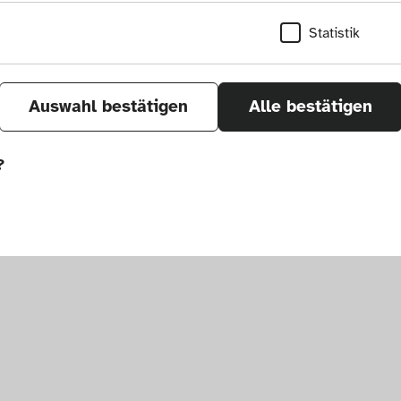
Statistik
Auswahl bestätigen
Alle bestätigen
?
sletter
um. Alle Rechte vorbehalten.
önnen wir durch Tracken von Nutzerverhalten a
r Seite verbessern. In einigen Fällen wird durc
öht, mit der wir deine Anfrage bearbeiten kön
ählten Einstellungen auf unserer Seite gespei
 Cookies kann zu schlecht ausgewählten Empfe