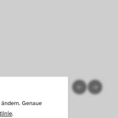
n ändern. Genaue 
linie
.