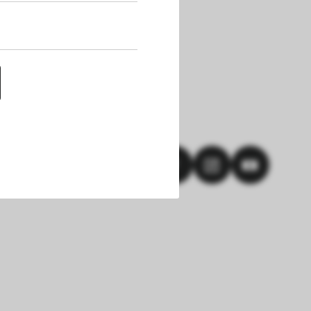
uf dieser Website 
h die Cookies die 
nen. Außerdem 
chert werden. Das 
hlungen und einem 