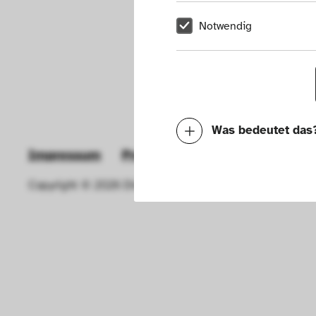
Notwendig
Was bedeutet das
Impressum
Presse
Hausordnung
New
Notwendig
Copyright © 2026 Die Neue Sammlung – The Design Muse
Mit diesen Cookies k
die Funktionalität de
Geschwindigkeit erh
können deine ausgew
Deaktivieren dieser