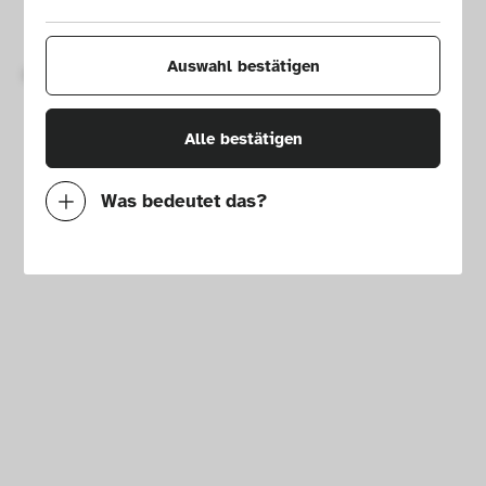
Impressum
Presse
Hausordnung
Newsletter
Auswahl bestätigen
Copyright © 2026 Die Neue Sammlung – The Design Museum. 
Alle Rechte vorbehalten.
Alle bestätigen
Was bedeutet das?
Notwendig
Mit diesen Cookies können wir durch 
Tracken von Nutzerverhalten auf dieser 
Website die Funktionalität der Seite 
verbessern. In einigen Fällen wird durch die 
Cookies die Geschwindigkeit erhöht, mit der 
wir deine Anfrage bearbeiten können. 
Außerdem können deine ausgewählten 