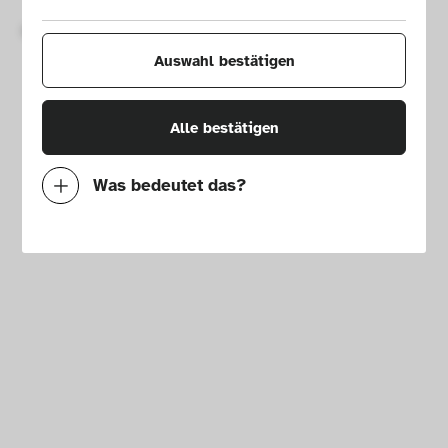
Copyright © 2026 Die Neue Sammlung – The Design Museum. 
Alle Rechte vorbehalten.
Auswahl bestätigen
Alle bestätigen
Was bedeutet das?
Notwendig
Mit diesen Cookies können wir durch 
Tracken von Nutzerverhalten auf dieser 
Website die Funktionalität der Seite 
verbessern. In einigen Fällen wird durch die 
Cookies die Geschwindigkeit erhöht, mit der 
wir deine Anfrage bearbeiten können. 
Außerdem können deine ausgewählten 