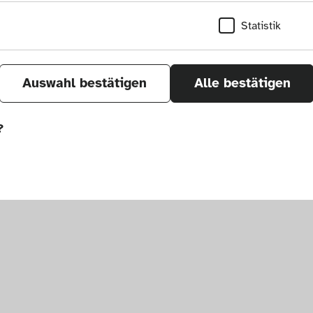
Statistik
Auswahl bestätigen
Alle bestätigen
?
sletter
um. Alle Rechte vorbehalten.
önnen wir durch Tracken von Nutzerverhalten a
r Seite verbessern. In einigen Fällen wird durc
öht, mit der wir deine Anfrage bearbeiten kön
ählten Einstellungen auf unserer Seite gespei
 Cookies kann zu schlecht ausgewählten Empfe