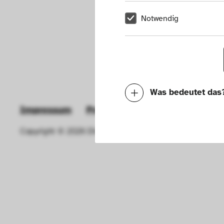
Notwendig
Was bedeutet das
Impressum
Presse
Hausordnung
New
Notwendig
Copyright © 2026 Die Neue Sammlung – The Design Muse
Mit diesen Cookies k
die Funktionalität de
Geschwindigkeit erh
können deine ausgew
Deaktivieren dieser