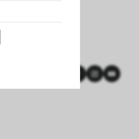
uf dieser Website 
h die Cookies die 
nen. Außerdem 
chert werden. Das 
hlungen und einem 