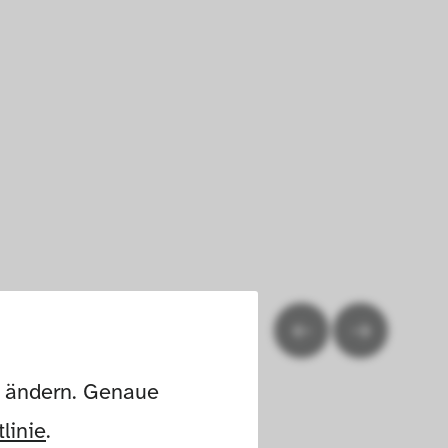
n ändern. Genaue 
linie
.