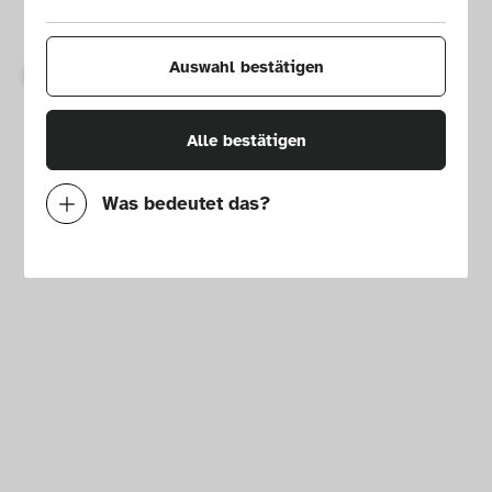
Impressum
Presse
Hausordnung
Newsletter
Auswahl bestätigen
Copyright © 2026 Die Neue Sammlung – The Design Museum. 
Alle Rechte vorbehalten.
Alle bestätigen
Was bedeutet das?
Notwendig
Mit diesen Cookies können wir durch 
Tracken von Nutzerverhalten auf dieser 
Website die Funktionalität der Seite 
verbessern. In einigen Fällen wird durch die 
Cookies die Geschwindigkeit erhöht, mit der 
wir deine Anfrage bearbeiten können. 
Außerdem können deine ausgewählten 