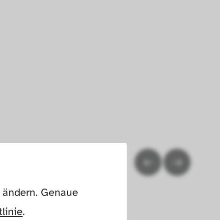
n ändern. Genaue 
linie
.