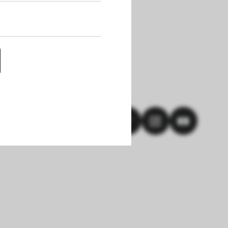
uf dieser Website 
h die Cookies die 
nen. Außerdem 
chert werden. Das 
hlungen und einem 