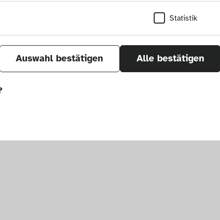
Statistik
Auswahl bestätigen
Alle bestätigen
?
sletter
um. Alle Rechte vorbehalten.
önnen wir durch Tracken von Nutzerverhalten a
r Seite verbessern. In einigen Fällen wird durc
öht, mit der wir deine Anfrage bearbeiten kön
ählten Einstellungen auf unserer Seite gespei
 Cookies kann zu schlecht ausgewählten Empfe