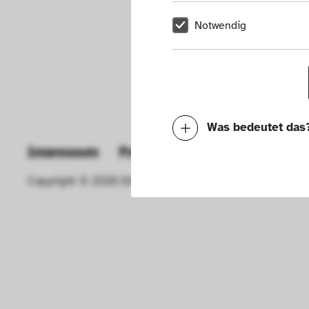
Notwendig
Was bedeutet das
Impressum
Presse
Hausordnung
New
Notwendig
Copyright © 2026 Die Neue Sammlung – The Design Muse
Mit diesen Cookies k
die Funktionalität de
Geschwindigkeit erh
können deine ausgew
Deaktivieren dieser