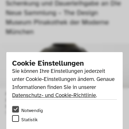
Schenkung und Dauerleihgabe an Die 
Neue Sammlung – The Design 
Museum Pinakothek der Moderne 
München
Cookie Einstellungen
Sie können Ihre Einstellungen jederzeit 
unter Cookie-Einstellungen ändern. Genaue 
Informationen finden Sie in unserer 
Azolina MaMncube Ngema, Biergefäß, Mitte 20. Jh., Südafrika / 
Datenschutz- und Cookie-Richtlinie
.
Zulu, in der Ausstellung, Afrikanische Keramik aus der 
Sammlung S.K.H. Herzog Franz von Bayern, 2018.
Notwendig
Foto: Die Neue Sammlung (A. Laurenzo) 
Statistik