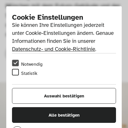
München mit dem Futuro-Gebäude und der 
Schmuckausstellung „Jablonec ’68“ – auf 
Cookie Einstellungen
die Ideen und Bewegungen, die sich Ende 
Sie können Ihre Einstellungen jederzeit 
unter Cookie-Einstellungen ändern. Genaue 
der 1960er Jahre im Design manifestieren:
Informationen finden Sie in unserer 
Datenschutz- und Cookie-Richtlinie
.
Mehr lesen
Notwendig
Statistik
Auswahl bestätigen
Alle bestätigen