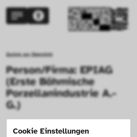
Zurück zur Übersicht
Person/Firma: EPIAG
(Erste Böhmische
Porzellanindustrie A.-
G.)
Cookie Einstellungen