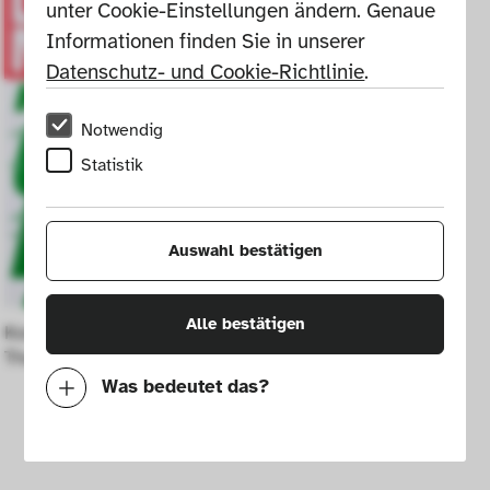
unter Cookie-Einstellungen ändern. Genaue 
Informationen finden Sie in unserer 
Datenschutz- und Cookie-Richtlinie
.
Notwendig
Statistik
Auswahl bestätigen
Alle bestätigen
Konstantin Grcic: The Good, The Bad, 
The Ugly
Was bedeutet das?
Notwendig
Mit diesen Cookies können wir durch 