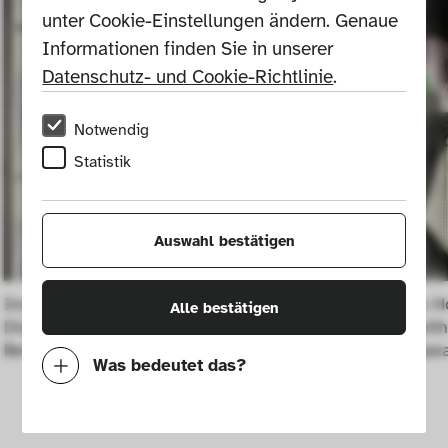
unter Cookie-Einstellungen ändern. Genaue 
Informationen finden Sie in unserer 
Datenschutz- und Cookie-Richtlinie
.
Notwendig
Statistik
Auswahl bestätigen
Installation How to entertain a vivid 
Installation H
Alle bestätigen
Dialogue with the Archive?, A Search 
Dialogue with
Behind Appearances
Behind Appe
Was bedeutet das?
Notwendig
Mit diesen Cookies können wir durch 