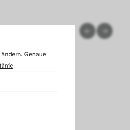
n ändern. Genaue 
linie
.