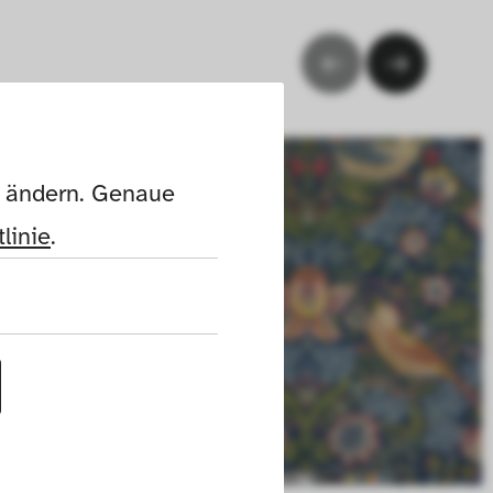
n ändern. Genaue 
linie
.