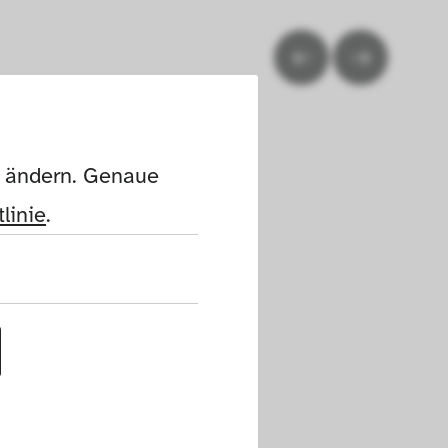
n ändern. Genaue 
linie
.