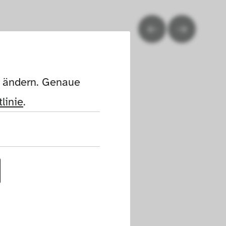
n ändern. Genaue 
linie
.