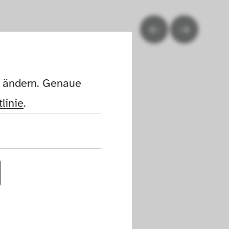
n ändern. Genaue 
linie
.