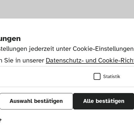
lungen
tellungen jederzeit unter Cookie-Einstellunge
 Sie in unserer 
Datenschutz- und Cookie-Richt
Statistik
Auswahl bestätigen
Alle bestätigen
?