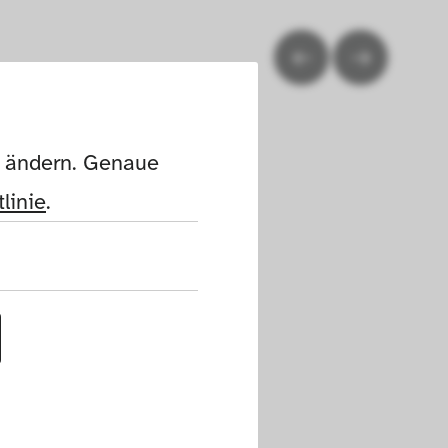
n ändern. Genaue 
linie
.