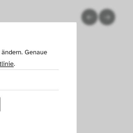
n ändern. Genaue 
linie
.