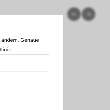
n ändern. Genaue 
linie
.