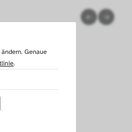
n ändern. Genaue 
linie
.