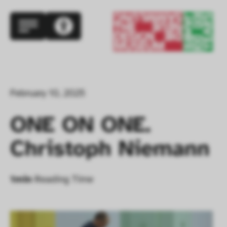
February 10, 2025
ONE ON ONE. 
Christoph Niemann
1
min
Reading Time