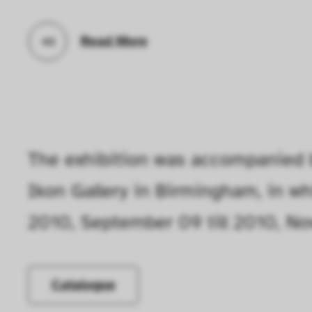
die Funktionalität de
Geschwindigkeit erh
Read More
können deine ausgew
Deaktivieren dieser
langsamen Seitenaufb
Geschwindigkeit erh
The exhibition was accompanied b
Statistik
Ikon Gallery in Birmingham, in wh
Diese Cookies helfe
2010, September 09 till 2010, N
interagieren, indem
ausgewertet werden.
Catalogue