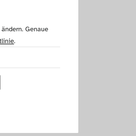
n ändern. Genaue 
linie
.
uf dieser Website 