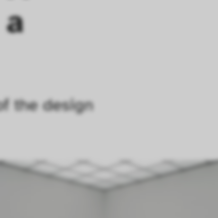
a 
f the design 