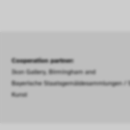
Cooperation partner:
Ikon Gallery, Birmingham and
Bayerische Staatsgemäldesammlungen /
Kunst