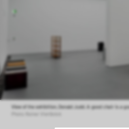
View of the exhibition, Donald Judd. A good chair is a go
Photo: Rainer Viertlböck 