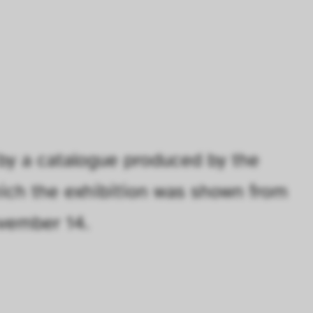
r Seite verbessern. In einigen Fällen wird durc
öht, mit der wir deine Anfrage bearbeiten kön
ählten Einstellungen auf unserer Seite gespei
 Cookies kann zu schlecht ausgewählten Empfe
au führen. In einigen Fällen wird durch die Co
öht, mit der wir deine Anfrage bearbeiten könn
y a catalogue produced by the 
ich the exhibition was shown from 
n uns zu verstehen, wie Besucher*innen mit uns
ovember 14.
 Informationen über ihr Verhalten anonym ges