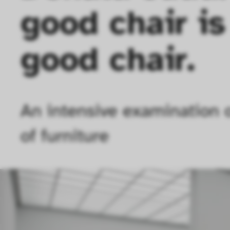
good chair is 
good chair.
An intensive examination o
of furniture