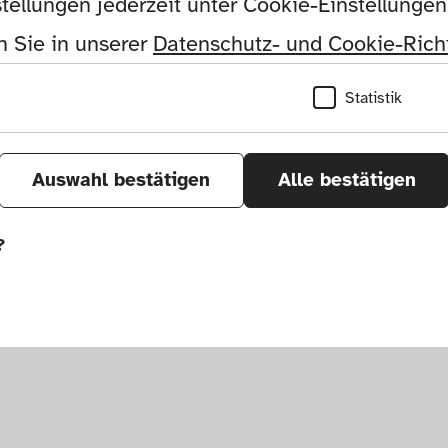
tellungen jederzeit unter Cookie-Einstellunge
 Sie in unserer 
Datenschutz- und Cookie-Richt
Statistik
Auswahl bestätigen
Alle bestätigen
?
önnen wir durch Tracken von Nutzerverhalten a
r Seite verbessern. In einigen Fällen wird durc
öht, mit der wir deine Anfrage bearbeiten kön