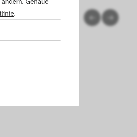
n ändern. Genaue 
linie
.
uf dieser Website 
h die Cookies die 
nen. Außerdem 