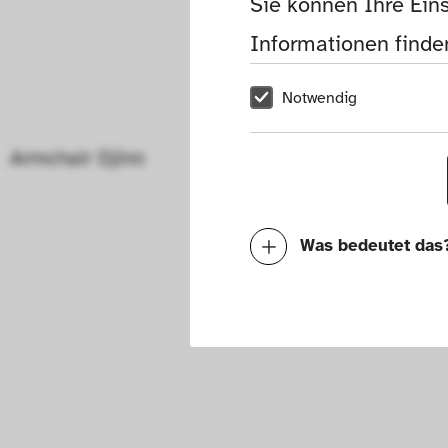
Sie können Ihre Eins
Informationen finden
Notwendig
Armchair Djinn
Was bedeutet das
Notwendig
Mit diesen Cookies k
die Funktionalität de
Geschwindigkeit erh