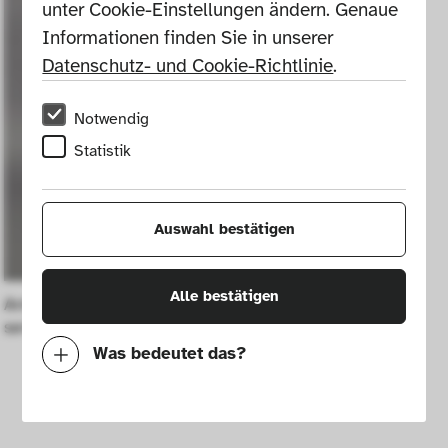
unter Cookie-Einstellungen ändern. Genaue 
Informationen finden Sie in unserer 
Datenschutz- und Cookie-Richtlinie
.
Notwendig
Statistik
Auswahl bestätigen
Alle bestätigen
Antiquariato" armchair from the Monofilo 
series
Was bedeutet das?
Notwendig
Mit diesen Cookies können wir durch 