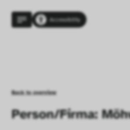
Accessibility
Back to overview
Person/Firma: Möh