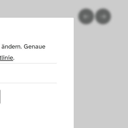
n ändern. Genaue 
linie
.