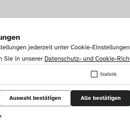
lungen
tellungen jederzeit unter Cookie-Einstellunge
 Sie in unserer 
Datenschutz- und Cookie-Richt
Statistik
Auswahl bestätigen
Alle bestätigen
?