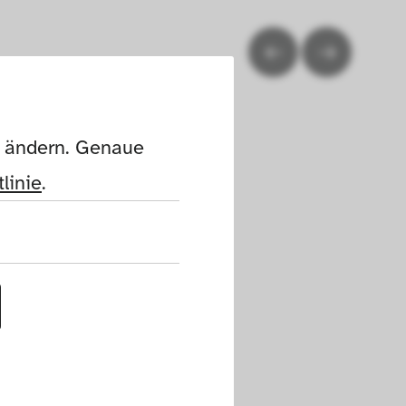
n ändern. Genaue 
linie
.