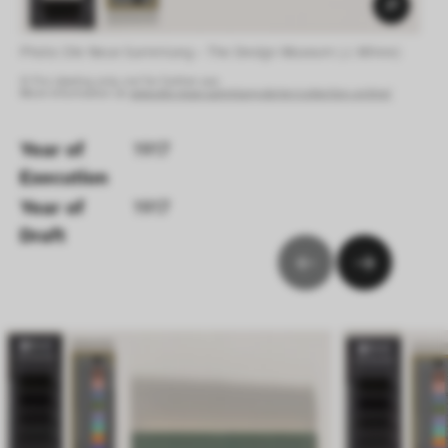
Photo: Die Neue Sammlung – The Design Museum (J. Minne) 
© For viewing only, not for further use.
More information at:
www.die-neue-sammlung.de/en/collection-online/
Year of 
1917
Execution 
Year of 
1917
Draft 