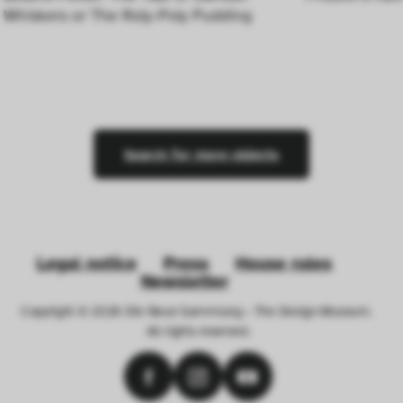
Whiskers or The Roly-Poly Pudding
Search for more objects
Legal notice
Press
House rules
Newsletter
Copyright © 2026 Die Neue Sammlung – The Design Museum. 
All rights reserved.