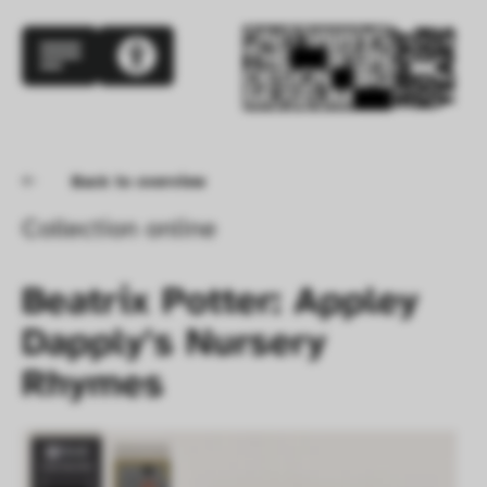
Back to overview
Collection online
Beatrix Potter: Appley 
Dapply's Nursery 
Rhymes