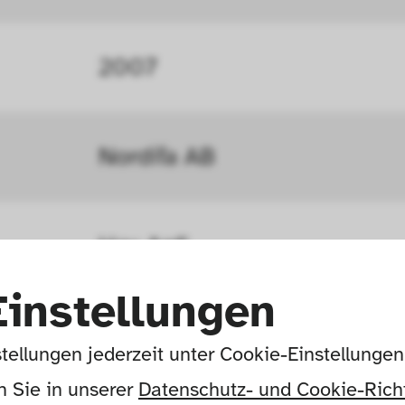
2007
Nordifa AB
Hay ApS
Einstellungen
Halmstad, Sweden, Europe
tellungen jederzeit unter Cookie-Einstellunge
 Sie in unserer 
Datenschutz- und Cookie-Richt