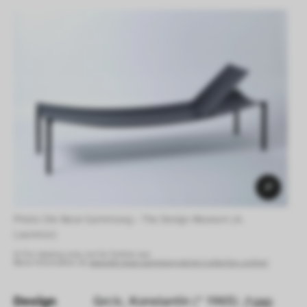
Photo: Die Neue Sammlung – The Design Museum (A. 
Laurenzo) 
© For viewing only, not for further use.
More information at:
www.die-neue-sammlung.de/en/collection-online/
Design
Grcic, Konstantin (* 1965)
GND