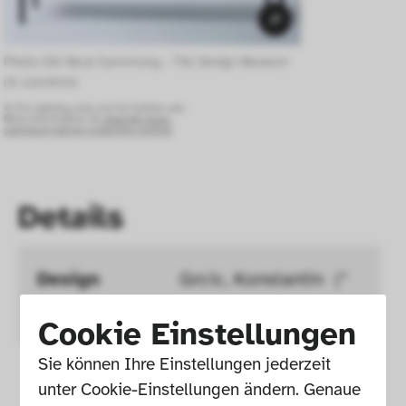
Photo: Die Neue Sammlung – The Design Museum 
(A. Laurenzo) 
© For viewing only, not for further use.
More information at:
www.die-neue-
sammlung.de/en/collection-online/
Details
Design
Grcic, Konstantin  (* 
1965) 
GND
ULAN
Cookie Einstellungen
Sie können Ihre Einstellungen jederzeit 
Year of 
2008
unter Cookie-Einstellungen ändern. Genaue 