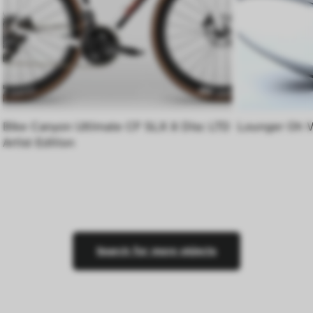
Bike Canyon Ultimate CF SLX 8 Disc LTD 
Lounger Oh V
Artist Edition
Search for more objects