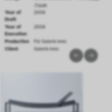
ULAN
Year of 
2008
Draft 
Year of 
2008
Execution 
Production
Für Galerie kreo
Client
Galerie kreo