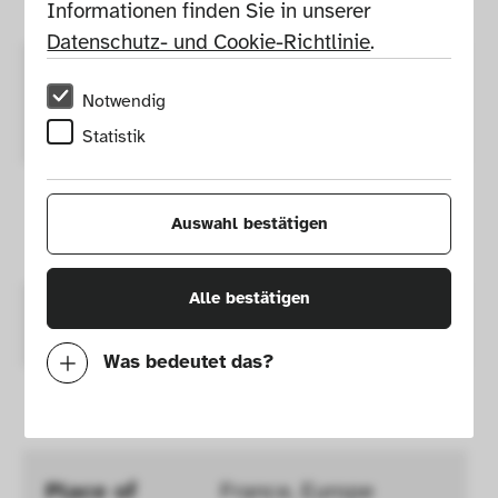
Draft 
Informationen finden Sie in unserer 
Datenschutz- und Cookie-Richtlinie
.
Year of 
2008
Notwendig
Execution 
Statistik
Year of 
2008
Auswahl bestätigen
Production 
Alle bestätigen
Production
Für Galerie kreo
Was bedeutet das?
Client
Galerie kreo
Notwendig
Mit diesen Cookies können wir durch 
Tracken von Nutzerverhalten auf dieser 
Place of 
France, Europe