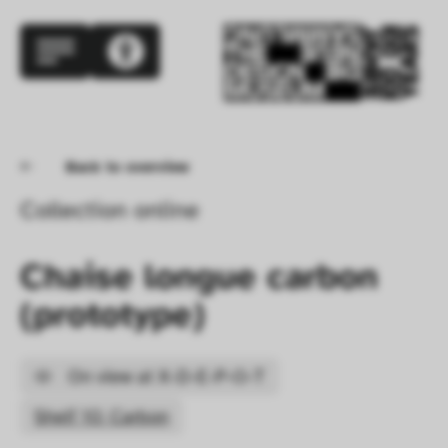
Back to overview
Collection online
Chaise longue carbon 
(prototype)
On view at X-D-E-P-O-T
Shelf 10: Carbon