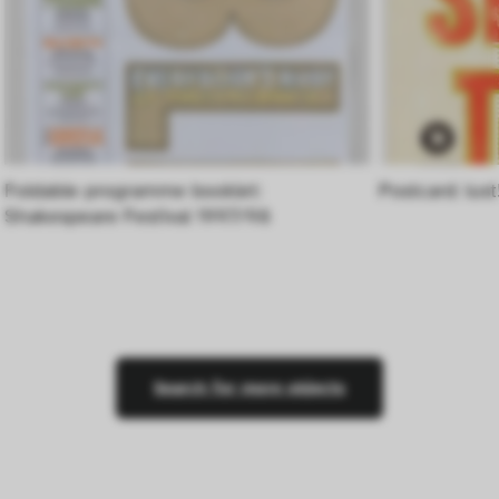
Foldable programme booklet: 
Postcard: lus
Shakespeare Festival 1997/98
Search for more objects