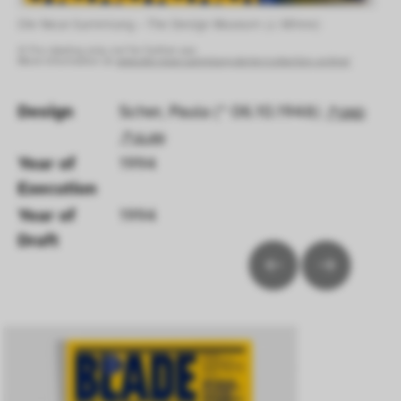
Die Neue Sammlung – The Design Museum (J. Minne) 
© For viewing only, not for further use.
More information at:
www.die-neue-sammlung.de/en/collection-online/
Design
Scher, Paula (* 06.10.1948)
GND
ULAN
Year of 
1994
Execution 
Year of 
1994
Draft 