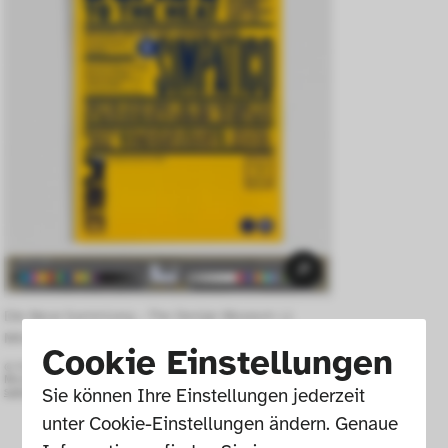
Die Neue Sammlung – The Design Museum (J. 
Minne) 
Cookie Einstellungen
© For viewing only, not for further use.
More information at:
www.die-neue-
sammlung.de/en/collection-online/
Sie können Ihre Einstellungen jederzeit 
unter Cookie-Einstellungen ändern. Genaue 