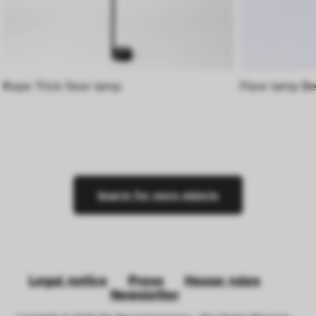
Rope Trick floor lamp
Floor lamp Be
Search for more objects
Legal notice
Press
House rules
Newsletter