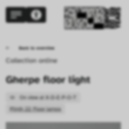
Back to overview
Collection online
Gherpe floor light
On view at X-D-E-P-O-T
Plinth 22: Floor lamps