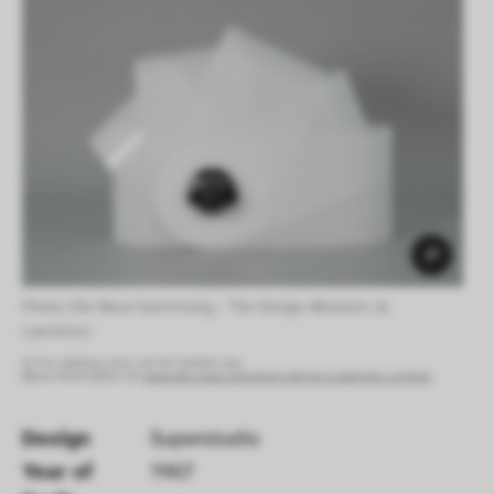
Photo: Die Neue Sammlung – The Design Museum (A. 
Laurenzo) 
© For viewing only, not for further use.
More information at:
www.die-neue-sammlung.de/en/collection-online/
Design
Superstudio
Year of 
1967