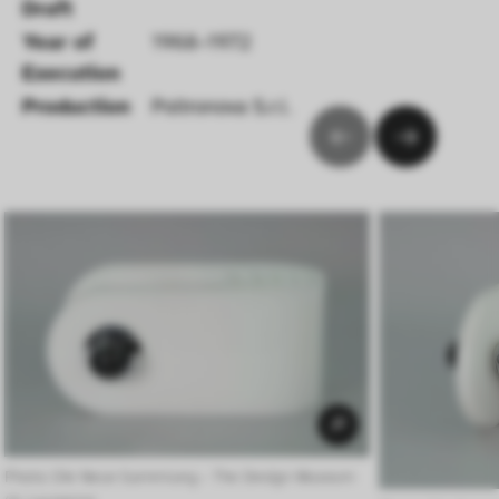
Draft 
Year of 
1968–1972
Execution 
Production
Poltronova S.r.l.
Photo: Die Neue Sammlung – The Design Museum 