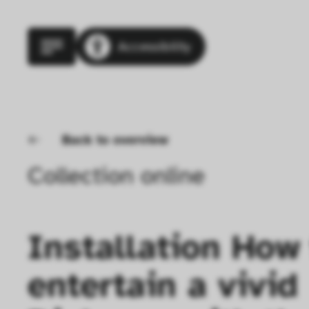
Accessibility
Back to overview
Collection online
Installation How 
entertain a vivid 