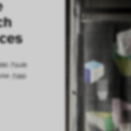
 
h 
ces
GND
ULAN
uise
GND