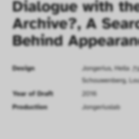
Dialogue with the
Archive?, A Searc
Behind Appearan
Design
Jongerius, Hella
Schouwenberg, Lo
Year of Draft 
2016
Production
Jongeriuslab