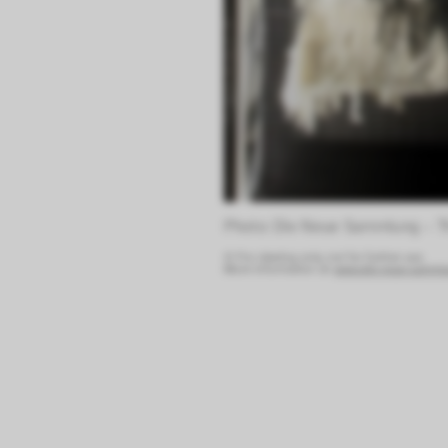
Photo: Die Neue Sammlung – T
© For viewing only, not for further use.
More information at:
www.die-neue-sammlun