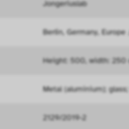
öht, mit der wir deine Anfrage bearbeiten könn
Jongeriuslab
n uns zu verstehen, wie Besucher*innen mit uns
Berlin, Germany, Europe 
 Informationen über ihr Verhalten anonym ges
Height: 500, width: 250
Metal (aluminium); glass
2129/2019-2