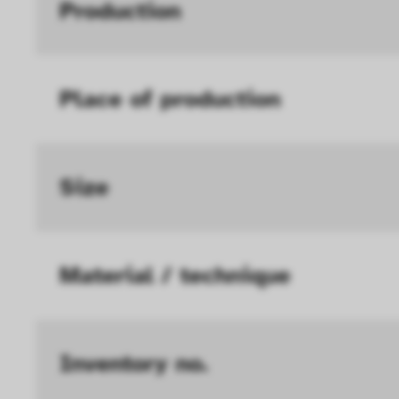
Geschwindigkeit erh
Production
Statistik
Diese Cookies helfe
Place of production
interagieren, indem
ausgewertet werden.
Size
Material / technique
Inventory no.