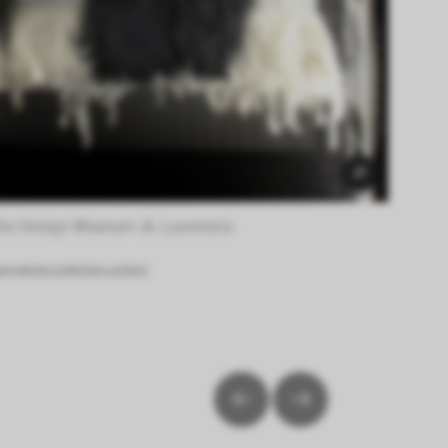
he Design Museum (A. Laurenzo) 
g.de/en/collection-online/