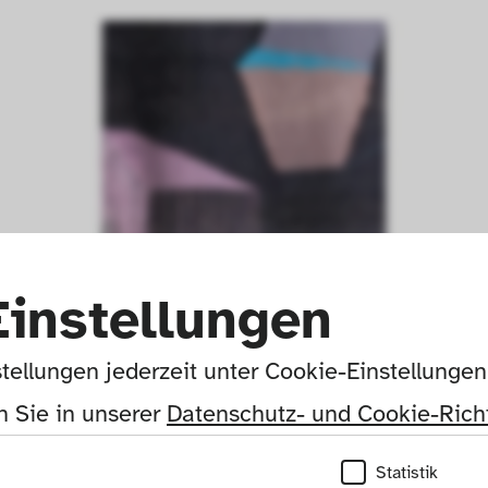
Einstellungen
Photo: Roul van Tour, Niederlande  
tellungen jederzeit unter Cookie-Einstellunge
© For viewing only, not for further use.
More information at:
www.die-neue-sammlung.de/en/collection-online/
 Sie in unserer 
Datenschutz- und Cookie-Richt
Statistik