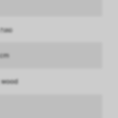
en.
erer Webseite 
ammelt und 
GND
 cm
; wood